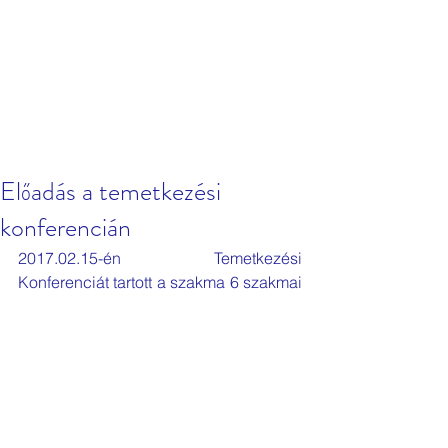
Előadás a temetkezési
konferencián
2017.02.15-én Temetkezési 
Konferenciát tartott a szakma 6 szakmai 
szervezet összefogásával (MATESZSZ 
Magyar Temetkezési Szolgáltatók 
Országos Szakegyesülete, az OTEI 
Országos Temetkezési Egyesület és 
Ipartestület, az MTFE Magyarországi 
Temetőfenntartók és Üzemeltetők 