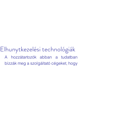
Elhunytkezelési technológiák
A hozzátartozók abban a tudatban 
bízzák meg a szolgáltató cégeket, hogy 
szerettük a legjobb kezekbe kerül. 
Tényleg így van? Mindent megtesz 
azért a temetkezési szolgáltató, hogy 
méltó állapotban vehessen végső 
búcsút a család az elhunyttól? 
Kidolgoztunk egy technológiát arra 
vonatkozólag, hogy a tárolás (hűtés) 
során milyen lépéseket kell megtenni.