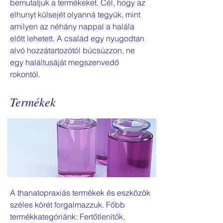
bemutatjuk a termékeket. Cél, hogy az
elhunyt külsejét olyanná tegyük, mint
amilyen az néhány nappal a halála
előtt lehetett. A család egy nyugodtan
alvó hozzátartozótól búcsúzzon, ne
egy haláltusáját megszenvedő
rokontól.
Termékek
A thanatopraxiás termékek és eszközök
széles körét forgalmazzuk. Főbb
termékkategóriánk: Fertőtlenítők,