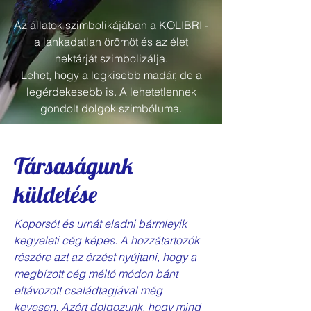
Az állatok szimbolikájában a KOLIBRI -
a lankadatlan örömöt és az élet
nektárját szimbolizálja.
Lehet, hogy a legkisebb madár, de a
legérdekesebb is. A lehetetlennek
gondolt dolgok szimbóluma.
Társaságunk
küldetése
Koporsót és urnát eladni bármleyik
kegyeleti cég képes. A hozzátartozók
részére azt az érzést nyújtani, hogy a
megbízott cég méltó módon bánt
eltávozott családtagjával még
kevesen. Azért dolgozunk, hogy mind