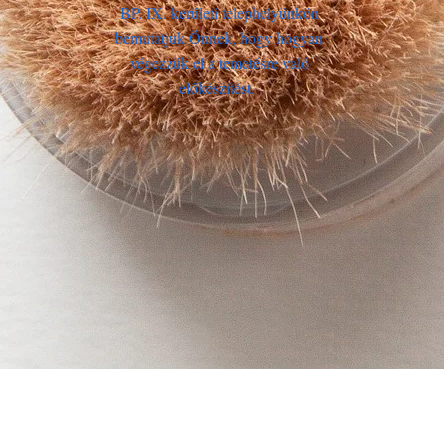
BP. IX. kerületi telephelyünkön
bemutatjuk Önnek, hogy hogyan
végezzük el a temetésre való
előkészítést.