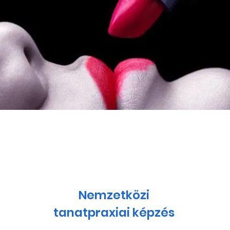
Mission
ragraph. Click on "Edit Text" or double click on
Nemzetközi
 to start editing the content and make sure to add
tanatpraxiai képzés
details or information that you want to share with