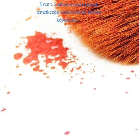
Évente 2 alkalommal indítunk
temetkezési szakemberek részére
képzéseket.