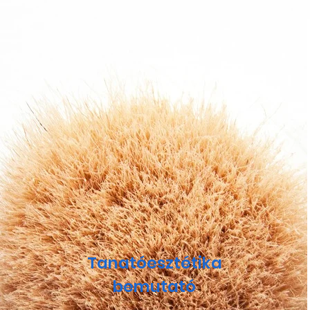
Tanatóesztétika
bemutató