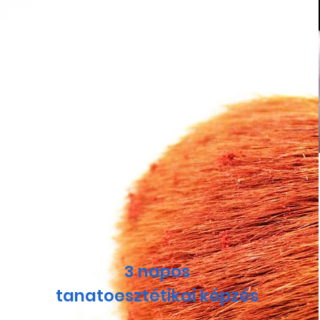
This is a Pa
3 napos
the text box
tanatoesztétikai képzés
any relevant 